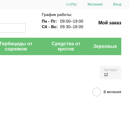
Укр
Рус
Желания
Вход
График работы:
Пн - Пт:
09:00–19:00
Мой заказ
Сб - Вс:
09:30–18:00
Гербициды от
Средства от
Зерновые
сорняков
кротов
Артикул
12
В желания