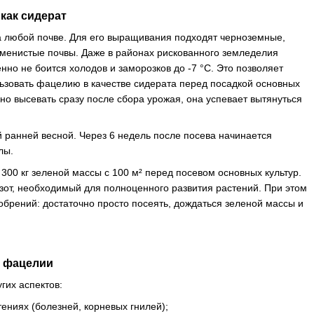
как сидерат
на любой почве. Для его выращивания подходят черноземные,
каменистые почвы. Даже в районах рискованного земледелия
нно не боится холодов и заморозков до -7 °С. Это позволяет
пользовать фацелию в качестве сидерата перед посадкой основных
но высевать сразу после сбора урожая, она успевает вытянуться
ранней весной. Через 6 недель после посева начинается
лы.
300 кг зеленой массы с 100 м² перед посевом основных культур.
зот, необходимый для полноценного развития растений. При этом
обрений: достаточно просто посеять, дождаться зеленой массы и
а фацелии
гих аспектов:
ениях (болезней, корневых гнилей);