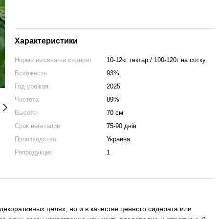
Характеристики
Норма высева на сидерат
10-12кг гектар / 100-120г на сотку
Всхожесть
93%
Год урожая
2025
Чистота
89%
Высота
70 см
Срок вегетации
75-90 днів
Производство
Украина
Репродукция
1
декоративных целях, но и в качестве ценного сидерата или