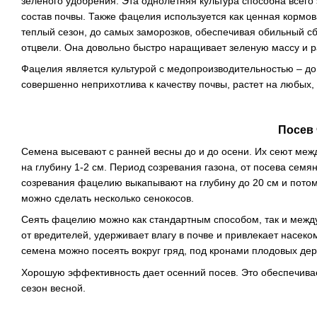
зеленого удобрения. Эта однолетняя культура способна всего
состав почвы. Также фацелия используется как ценная кормов
теплый сезон, до самых заморозков, обеспечивая обильный сбо
отцвели. Она довольно быстро наращивает зеленую массу и ра
Фацелия является культурой с медопроизводительностью – до 30
совершенно неприхотлива к качеству почвы, растет на любых, 
Посев
Семена высевают с ранней весны до и до осени. Их сеют ме
на глубину 1-2 см. Период созревания газона, от посева семя
созревания фацелию выкапывают на глубину до 20 см и потом 
можно сделать несколько сенокосов.
Сеять фацелию можно как стандартным способом, так и между
от вредителей, удерживает влагу в почве и привлекает насеко
семена можно посеять вокруг гряд, под кронами плодовых дер
Хорошую эффективность дает осенний посев. Это обеспечивае
сезон весной.