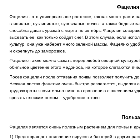
Фацелия 
Фацелия - это универсальное растение, так как может расти 
глинистые, суглинистые, супесчаные почвы, а также бедные 
способна давать урожай с марта по октябрь. Фацелия соверше
высевать ее, как только сойдет снег. В этом случае, если ис
культур, она уже наберет много зеленой массы. Фацелию удоб
и окрепнуть до заморозков.
Фацелию также можно сажать перед любой овощной культурой 
обильное цветение этого медоноса, на которое слетаются пче
Посев фацелии после оттавания почвы позволяет получить до 
Нежная листва фацелии очень быстро разлагается, выделяя а
трудозатраты значительно ниже по сравнению с внесением уд
срезать плоским ножом – удобрение готово.
Польз
Фацелия является очень полезным растением для почвы и дру
1) Предотвращает появление вирусов и бактерий в других раст