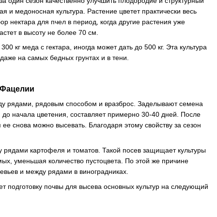
 за один сезон качественно улучшить плодородие и структурный
ая и медоносная культура. Растение цветет практически весь
р нектара для пчел в период, когда другие растения уже
стет в высоту не более 70 см.
0 кг меда с гектара, иногда может дать до 500 кг. Эта культура
даже на самых бедных грунтах и в тени.
 Фацелии
жду рядами, рядовым способом и вразброс. Заделывают семена
н до начала цветения, составляет примерно 30-40 дней. После
ее снова можно высевать. Благодаря этому свойству за сезон
 рядами картофеля и томатов. Такой посев защищает культуры
мых, уменьшая количество пустоцвета. По этой же причине
евьев и между рядами в виноградниках.
т подготовку почвы для высева основных культур на следующий