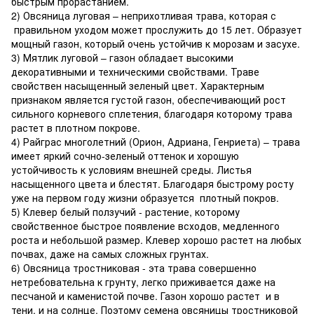
быстрым прорастанием.
2) Овсяница луговая – неприхотливая трава, которая с
правильном уходом может прослужить до 15 лет. Образует
мощный газон, который очень устойчив к морозам и засухе.
3) Мятлик луговой – газон обладает высокими
декоративными и техническими свойствами. Траве
свойствен насыщенный зеленый цвет. Характерным
признаком является густой газон, обеспечивающий рост
сильного корневого сплетения, благодаря которому трава
растет в плотном покрове.
4) Райграс многолетний (Орион, Адриана, Генриета) – трава
имеет яркий сочно-зеленый оттенок и хорошую
устойчивость к условиям внешней среды. Листья
насыщенного цвета и блестят. Благодаря быстрому росту
уже на первом году жизни образуется плотный покров.
5) Клевер белый ползучий - растение, которому
свойственное быстрое появление всходов, медленного
роста и небольшой размер. Клевер хорошо растет на любых
почвах, даже на самых сложных грунтах.
6) Овсяница тростниковая - эта трава совершенно
нетребовательна к грунту, легко приживается даже на
песчаной и каменистой почве. Газон хорошо растет и в
тени, и на солнце. Поэтому семена овсяницы тростниковой