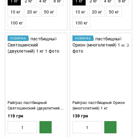
1 кг
2 кг
4 кг
8 кг
1 кг
2 кг
4 кг
8 кг
10 кг
20 кг
50 кг
10 кг
20 кг
50 кг
100 кг
100 кг
НОВИНКА
НОВИНКА
Райграс пастбищный
Райграс пастбищный Орион
Святошинский (двухлетний) 1
(многолетний) 1 кг
кг
119 грн
139 грн