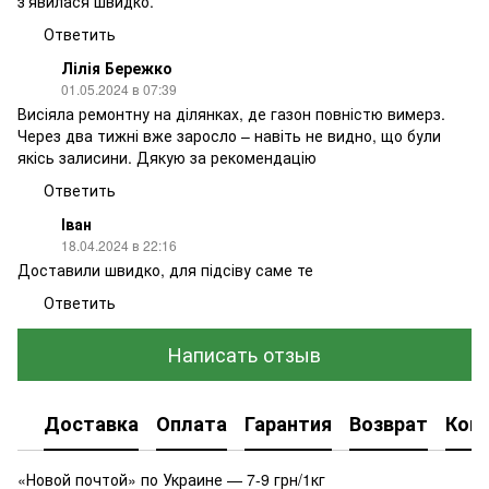
з’явилася швидко.
Ответить
Лілія Бережко
01.05.2024 в 07:39
Висіяла ремонтну на ділянках, де газон повністю вимерз.
Через два тижні вже заросло – навіть не видно, що були
якісь залисини. Дякую за рекомендацію
Ответить
Іван
18.04.2024 в 22:16
Доставили швидко, для підсіву саме те
Ответить
Написать отзыв
Доставка
Оплата
Гарантия
Возврат
Кон
«Новой почтой» по Украине — 7-9 грн/1кг