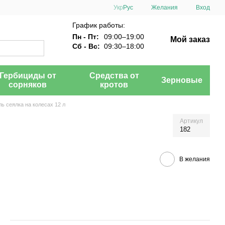
Укр
Рус
Желания
Вход
График работы:
Пн - Пт:
09:00–19:00
Мой заказ
Сб - Вс:
09:30–18:00
Гербициды от
Средства от
Зерновые
сорняков
кротов
ь сеялка на колесах 12 л
Артикул
182
В желания