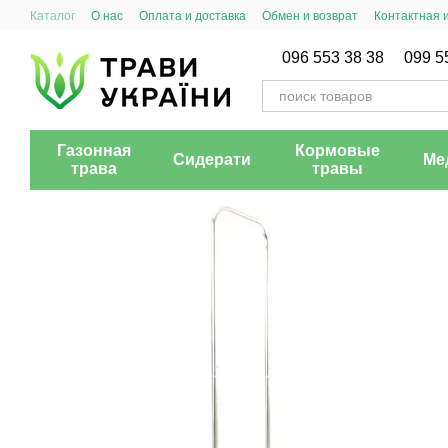
Перейти к основному контенту
Каталог
О нас
Оплата и доставка
Обмен и возврат
Контактная
096 553 38 38
099 5
Газонная
Кормовые
Сидерати
Ме
трава
травы