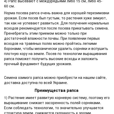
4) Рапс высевают с междурядьями либо 15 см, либо 45-
60 см.
Норма посева рапса очень важна для хорошей перезимовки
урожая. Если посев был густым, то растения хуже зимуют,
так как не успевают развиться. Для получения нормальных
всходов рекомендуется после посева прикатывать семена.
Пренебрегать этим приемом можно только при
достаточной влажности почвы. При появлении первых
всходов на травяных полях можно пройтись легкими
боронами, чтобы механически удалить сорняки и вспушить
плотную кору на земле. Посев по технологии выращивания
рапса поможет получить высокие всходы и заложить
прочный фундамент будущих урожаев.
Семена озимого рапса можно приобрести на нашем сайте,
доставка доступна по всей Украине.
Преимущества рапса
1) Растение имеет развитую корневую систему, поэтому его
выращивание снижает засоренность полей сорняками.
Если соблюдать технологии, то значительно улучшается
структура земли, снижается склонность к эрозии.