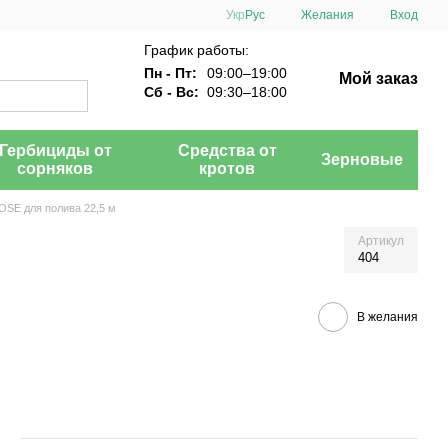
Укр
Рус
Желания
Вход
График работы:
Пн - Пт:
09:00–19:00
Мой заказ
Сб - Вс:
09:30–18:00
Гербициды от
Средства от
Зерновые
сорняков
кротов
OSE для полива 22,5 м
Артикул
404
В желания