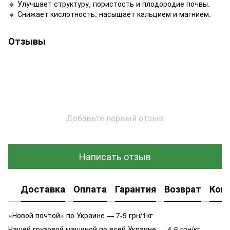
🔸 Улучшает структуру, пористость и плодородие почвы.
🔸 Снижает кислотность, насыщает кальцием и магнием.
Отзывы
Добавьте первый отзыв
Написать отзыв
Доставка
Оплата
Гарантия
Возврат
Кон
«Новой почтой» по Украине — 7-9 грн/1кг
Нашей грузовой машиной по всей Украине — 4-6 грн/кг