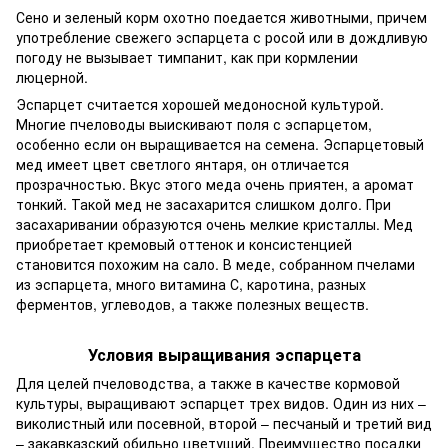
Сено и зеленый корм охотно поедается животными, причем
употребление свежего эспарцета с росой или в дождливую
погоду не вызывает тимпанит, как при кормлении
люцерной.
Эспарцет считается хорошей медоносной культурой.
Многие пчеловоды выискивают поля с эспарцетом,
особенно если он выращивается на семена. Эспарцетовый
мед имеет цвет светлого янтаря, он отличается
прозрачностью. Вкус этого меда очень приятен, а аромат
тонкий. Такой мед не засахарится слишком долго. При
засахаривании образуются очень мелкие кристаллы. Мед
приобретает кремовый оттенок и консистенцией
становится похожим на сало. В меде, собранном пчелами
из эспарцета, много витамина С, каротина, разных
ферментов, углеводов, а также полезных веществ.
Условия выращивания эспарцета
Для целей пчеловодства, а также в качестве кормовой
культуры, выращивают эспарцет трех видов. Один из них –
виколистный или посевной, второй – песчаный и третий вид
– закавказский обильно цветущий. Преимущество посадки