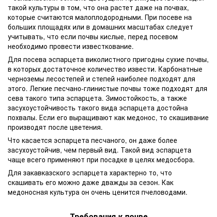
такой культуры в том, что она растет даже на почвах,
которые считаются малоплодородными. При посеве на
больших площадях или в домашних масштабах следует
учитывать, что если почвы кислые, перед посевом
необходимо провести известкование.
Для посева эспарцета виколистного пригодны сухие почвы,
в которых достаточное количество извести. Карбонатные
черноземы лесостепей и степей наиболее подходят для
этого. Легкие песчано-глинистые почвы тоже подходят для
сева такого типа эспарцета. Зимостойкость, а также
засухоустойчивость такого вида эспарцета достойна
похвалы. Если его выращивают как медонос, то скашивание
производят после цветения.
Что касается эспарцета песчаного, он даже более
засухоустойчив, чем первый вид. Такой вид эспарцета
чаще всего применяют при посадке в целях медосбора.
Для закавказского эспарцета характерно то, что
скашивать его можно даже дважды за сезон. Как
медоносная культура он очень ценится пчеловодами.
Требования к почве