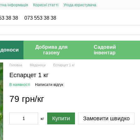
ктна інформація
Корисні статті
Угода користувача
53 38 38
073 553 38 38
Добрива для
Садовий
доноси
газону
інвентар
Головна
Медоноси
Еспарцет 1 кг
Еспарцет 1 кг
В наявності
Написати відгук
79 грн/кг
Купити
Замовити швидко
кг