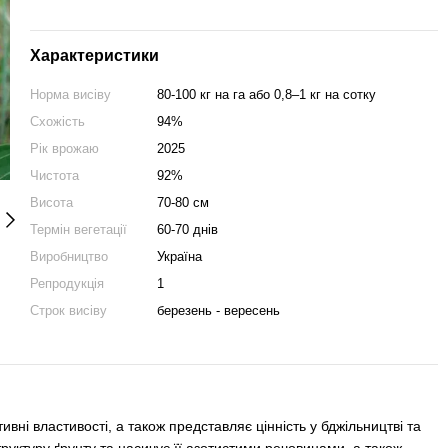
Характеристики
Норма висіву
80-100 кг на га або 0,8–1 кг на сотку
Схожість
94%
Рік врожаю
2025
Чистота
92%
Висота
70-80 см
Термін вегетації
60-70 днів
Виробництво
Україна
Репродукція
1
Строк висіву
березень - вересень
вні властивості, а також представляє цінність у бджільництві та