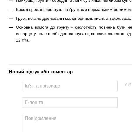
Найкращі ґрунти - середні та легкі суглинки, неглибокі супіс
Високі врожаї виростуть на ґрунтах з нормальним режимом
Грубі, погано дреновані і малопроникні, кислі, а також зас
Основна вимога до грунту - кислотність повинна бути н
еспарцету поле необхідно вапнувати, вносячи залежно від 
12 т/га.
Новий відгук або коментар
Уві