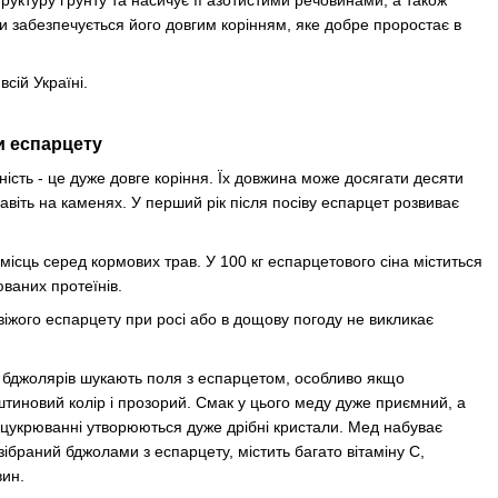
уктуру ґрунту та насичує її азотистими речовинами, а також
ини забезпечується його довгим корінням, яке добре проростає в
сій Україні.
и еспарцету
ність - це дуже довге коріння. Їх довжина може досягати десяти
авіть на каменях. У перший рік після посіву еспарцет розвиває
ісць серед кормових трав. У 100 кг еспарцетового сіна міститься
ваних протеїнів.
віжого еспарцету при росі або в дощову погоду не викликає
бджолярів шукають поля з еспарцетом, особливо якщо
штиновий колір і прозорий. Смак у цього меду дуже приємний, а
оцукрюванні утворюються дуже дрібні кристали. Мед набуває
 зібраний бджолами з еспарцету, містить багато вітаміну С,
вин.