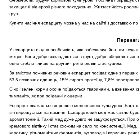
фермерстві, будучи кормовою культурою. Рослина покращує стр
захищає її від ерозії різного походження. Життєстійкість росл
грунт.
Купити насіння еспарцету можна у нас на сайті з доставкою по в
Переваг
У еспарцета є одна особливість, яка забезпечує його життєздат
метрів. Вони добре закладаються в грунт, добре зберігаються н
одне стебло і лише на другий-третій рік він стає кущем.
За вмістом поживних речовин еспарцет посідає одне з перших м
53,5 поживних одиниць, 15% сирого протеїну, 7,8% перетравлю
Сіно і зелені корми охоче поїдаються тваринами, а вживання с
тимпаніту, як при поїданні люцерни.
Еспарцет вважається хорошою медоносною культурою. Багато 
він вирощується на насіння. Еспарцетовий мед має світло-бур
аромат тонкий. Такий мед дуже довго не зацукровується. При 
кремового відтінку і стає схожим на сало по консистенції. Мед,
каротину, різноманітних ферментів, вуглеводів і корисних речо