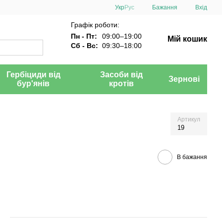
Укр
Рус
Бажання
Вхід
Графік роботи:
Пн - Пт:
09:00–19:00
Мій кошик
Сб - Вс:
09:30–18:00
Гербіциди від
Засоби від
Зернові
бур'янів
кротів
Артикул
19
В бажання