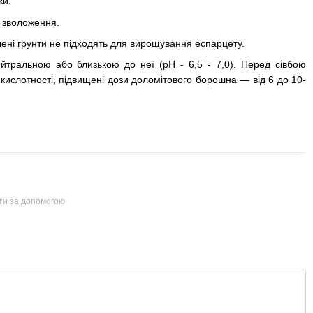
ки.
 зволоження.
олені грунти не підходять для вирощування еспарцету.
ейтральною або близькою до неї (pH - 6,5 - 7,0). Перед сівбою
кислотності, підвищені дози доломітового борошна — від 6 до 10-
йти за допомогою