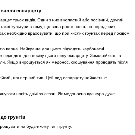
вання еспарцету
арцет трьох видів. Один з них віколистий або посівний, другий
 такої культури в тому, що вона росте навіть на неродючих
бах необхідно враховувати, що при кислих грунтах перед посівом
істю вапна. Найкраще для цього підходять карбонатні
ож підходять для посіву цього виду еспарцету. Зимостійкість, а
вали. Якщо вирощується як медонос, скошування проводять після
тійкий, ніж перший тип. Цей вид еспарцету найчастіше
шувати навіть двічі за сезон. Як медоносна культура дуже
до грунтів
рощувати на будь-якому типі грунту.