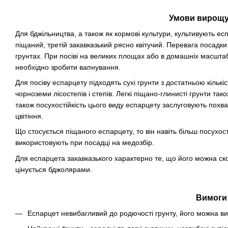
Умови вирощу
Для бджільництва, а також як кормові культури, культивують есп
піщаний, третій закавказький рясно квітучий. Перевага посадки
грунтах. При посіві на великих площах або в домашніх масшта
необхідно зробити вапнування.
Для посіву еспарцету підходять сухі грунти з достатньою кільк
чорноземи лісостепів і степів. Легкі піщано-глинисті грунти так
також посухостійкість цього виду еспарцету заслуговують пох
цвітіння.
Що стосується піщаного еспарцету, то він навіть більш посухос
використовують при посадці на медозбір.
Для еспарцета закавказького характерно те, що його можна ско
цінується бджолярами.
Вимоги 
Еспарцет невибагливий до родючості грунту, його можна ви