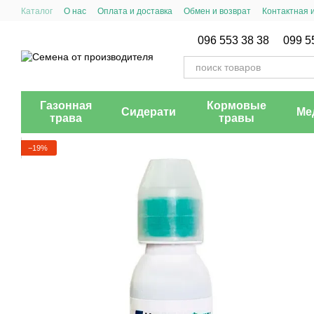
Перейти к основному контенту
Каталог
О нас
Оплата и доставка
Обмен и возврат
Контактная
096 553 38 38
099 5
Газонная
Кормовые
Сидерати
Ме
трава
травы
−19%