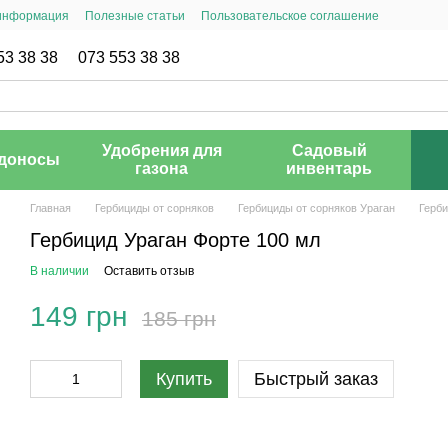
 информация
Полезные статьи
Пользовательское соглашение
53 38 38
073 553 38 38
Удобрения для
Садовый
доносы
газона
инвентарь
Главная
Гербициды от сорняков
Гербициды от сорняков Ураган
Герби
Гербицид Ураган Форте 100 мл
В наличии
Оставить отзыв
149 грн
185 грн
Купить
Быстрый заказ