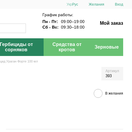
Укр
Рус
Желания
Вход
График работы:
Пн - Пт:
09:00–19:00
Мой заказ
Сб - Вс:
09:30–18:00
Гербициды от
Средства от
Зерновые
сорняков
кротов
цид Ураган Форте 100 мл
Артикул
393
В желания