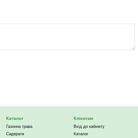
Каталог
Клієнтам
Газонна трава
Вхід до кабінету
Сидерати
Каталог