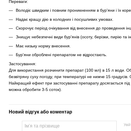
Переваги:
Володіє швидким і повним проникненням в бур'яни і їх кор
Надає кращу дію в холодних і посушливих умовах.
Скорочує період очікування від внесення до проведення ін
Знищує небезпечні види бур'янів (осоту, берізки, пирію та ін
Має низьку норму внесення.
Бур'яни оброблені препаратом не відростають.
Застосування:
Для використання розчинити препарат (100 мл) в 15 л води. 
безвітряну суху погоду, при температурі не нижче 15 градусів.
Найкращий ефект при застосуванні препарату досягається під ч
можна обробити 3-5 соток).
Новий відгук або коментар
Уві