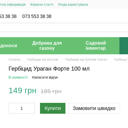
ктна інформація
Корисні статті
Угода користувача
53 38 38
073 553 38 38
Добрива для
Садовий
доноси
газону
інвентар
Головна
Гербіциди від бур'янів
Гербіциди від бур'янів Ураган
Гербіцид
Гербіцид Ураган Форте 100 мл
В наявності
Написати відгук
149 грн
185 грн
Купити
Замовити швидко