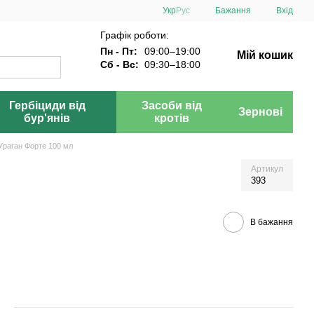
Укр
Рус
Бажання
Вхід
Графік роботи:
Пн - Пт:
09:00–19:00
Мій кошик
Сб - Вс:
09:30–18:00
Гербіциди від
Засоби від
Зернові
бур'янів
кротів
 Ураган Форте 100 мл
Артикул
393
В бажання