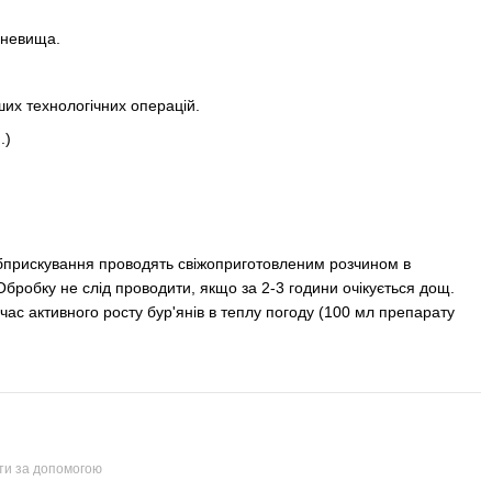
еневища.
ших технологічних операцій.
.)
Обприскування проводять свіжоприготовленим розчином в
 Обробку не слід проводити, якщо за 2-3 години очікується дощ.
ас активного росту бур'янів в теплу погоду (100 мл препарату
йти за допомогою