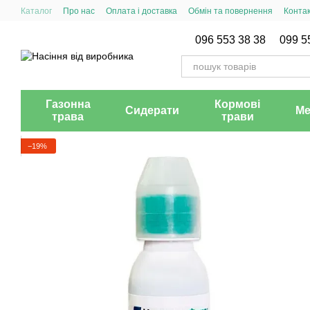
Перейти до основного контенту
Каталог
Про нас
Оплата і доставка
Обмін та повернення
Конта
096 553 38 38
099 5
Газонна
Кормові
Сидерати
Ме
трава
трави
−19%