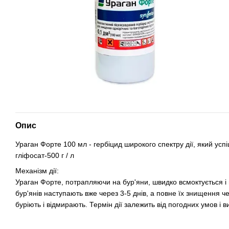
Опис
Ураган Форте 100 мл - гербіцид широкого спектру дії, який усп
гліфосат-500 г / л
Механізм дії:
Ураган Форте, потрапляючи на бур'яни, швидко всмоктується і 
бур'янів наступають вже через 3-5 днів, а повне їх знищення ч
буріють і відмирають. Термін дії залежить від погодних умов і ви