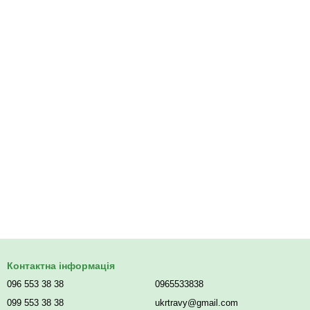
Контактна інформація
096 553 38 38
0965533838
099 553 38 38
ukrtravy@gmail.com