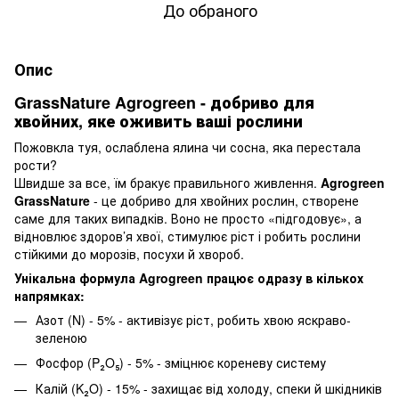
До обраного
Опис
GrassNature
Agrogreen - добриво для
хвойних, яке оживить ваші рослини
Пожовкла туя, ослаблена ялина чи сосна, яка перестала
рости?
Швидше за все, їм бракує правильного живлення.
Agrogreen
GrassNature
- це добриво для хвойних рослин, створене
саме для таких випадків. Воно не просто «підгодовує», а
відновлює здоров’я хвої, стимулює ріст і робить рослини
стійкими до морозів, посухи й хвороб.
Унікальна формула Agrogreen працює одразу в кількох
напрямках:
Азот (N) - 5% - активізує ріст, робить хвою яскраво-
зеленою
Фосфор (P₂O₅) - 5% - зміцнює кореневу систему
Калій (K₂O) - 15% - захищає від холоду, спеки й шкідників