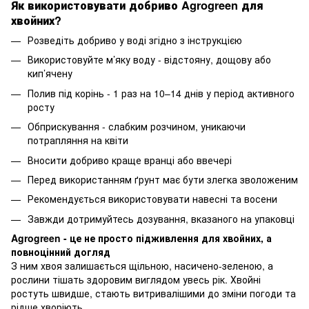
Як використовувати добриво Agrogreen для
хвойних?
Розведіть добриво у воді згідно з інструкцією
Використовуйте м’яку воду - відстояну, дощову або
кип’ячену
Полив під корінь - 1 раз на 10–14 днів у період активного
росту
Обприскування - слабким розчином, уникаючи
потрапляння на квіти
Вносити добриво краще вранці або ввечері
Перед використанням ґрунт має бути злегка зволоженим
Рекомендується використовувати навесні та восени
Завжди дотримуйтесь дозування, вказаного на упаковці
Agrogreen - це не просто підживлення для хвойних, а
повноцінний догляд
З ним хвоя залишається щільною, насичено-зеленою, а
рослини тішать здоровим виглядом увесь рік. Хвойні
ростуть швидше, стають витривалішими до зміни погоди та
рідше хворіють.