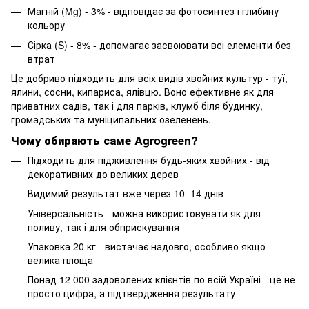
Магній (Mg) - 3% - відповідає за фотосинтез і глибину
кольору
Сірка (S) - 8% - допомагає засвоювати всі елементи без
втрат
Це добриво підходить для всіх видів хвойних культур - туї,
ялини, сосни, кипариса, ялівцю. Воно ефективне як для
приватних садів, так і для парків, клумб біля будинку,
громадських та муніципальних озеленень.
Чому обирають саме Agrogreen?
Підходить для підживлення будь-яких хвойних - від
декоративних до великих дерев
Видимий результат вже через 10–14 днів
Універсальність - можна використовувати як для
поливу, так і для обприскування
Упаковка 20 кг - вистачає надовго, особливо якщо
велика площа
Понад 12 000 задоволених клієнтів по всій Україні - це не
просто цифра, а підтвердження результату