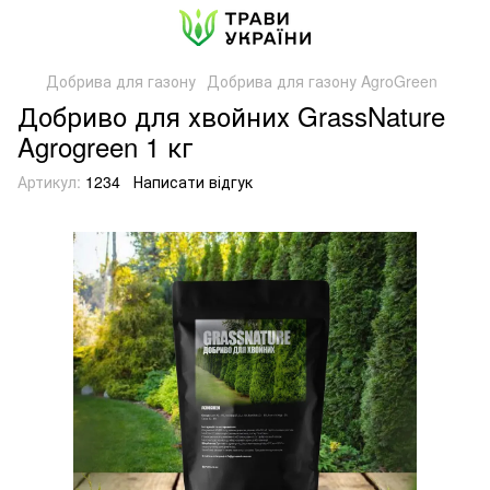
Добрива для газону
Добрива для газону AgroGreen
Добриво для хвойних GrassNature
Agrogreen 1 кг
Артикул:
1234
Написати відгук