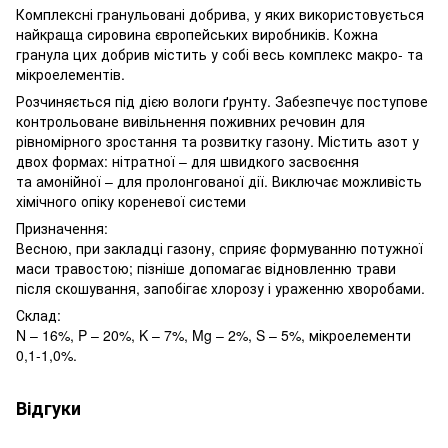
Комплексні гранульовані добрива, у яких використовується
найкраща сировина європейських виробників. Кожна
гранула цих добрив містить у собі весь комплекс макро- та
мікроелементів.
Розчиняється під дією вологи ґрунту. Забезпечує поступове
контрольоване вивільнення поживних речовин для
рівномірного зростання та розвитку газону. Містить азот у
двох формах: нітратної – для швидкого засвоєння
та амонійної – для пролонгованої дії. Виключає можливість
хімічного опіку кореневої системи
Призначення:
Весною, при закладці газону, сприяє формуванню потужної
маси травостою; пізніше допомагає відновленню трави
після скошування, запобігає хлорозу і ураженню хворобами.
Склад:
N – 16%, P – 20%, K – 7%, Mg – 2%, S – 5%, мікроелементи
0,1-1,0%.
Відгуки