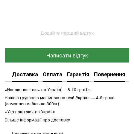
Додайте перший відгук
Написати відгук
Доставка
Оплата
Гарантія
Повернення
К
«Новою поштою» по Україні — 8-10 грн/1кг
Нашою грузовою машиною по всій Україні — 4-6 грн/кг
(замовлення більше 300кг).
«Укр поштою» по Україні
Більше інформації про доставку
Наложкою при отриманні