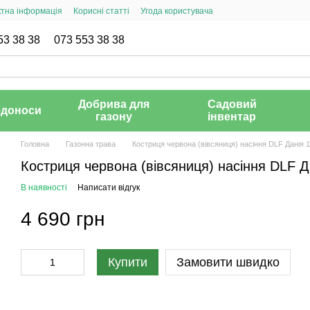
ктна інформація
Корисні статті
Угода користувача
53 38 38
073 553 38 38
Добрива для
Садовий
доноси
газону
інвентар
Головна
Газонна трава
Костриця червона (вівсяниця) насіння DLF Данія 1
Костриця червона (вівсяниця) насіння DLF Да
В наявності
Написати відгук
4 690 грн
Купити
Замовити швидко