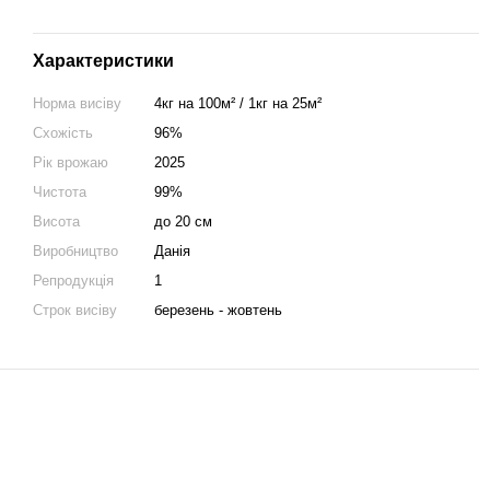
Характеристики
Норма висіву
4кг на 100м² / 1кг на 25м²
Схожість
96%
Рік врожаю
2025
Чистота
99%
Висота
до 20 см
Виробництво
Данія
Репродукція
1
Строк висіву
березень - жовтень