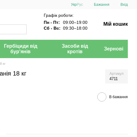
Укр
Рус
Бажання
Вхід
Графік роботи:
Пн - Пт:
09:00–19:00
Мій кошик
Сб - Вс:
09:30–18:00
Гербіциди від
Засоби від
Зернові
бур'янів
кротів
8 кг
нія 18 кг
Артикул
4711
В бажання