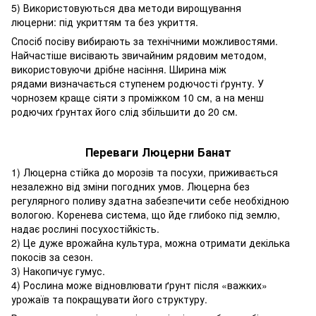
5) Використовуються два методи вирощування
люцерни: під укриттям та без укриття.
Спосіб посіву вибирають за технічними можливостями.
Найчастіше висівають звичайним рядовим методом,
використовуючи дрібне насіння. Ширина між
рядами визначається ступенем родючості ґрунту. У
чорнозем краще сіяти з проміжком 10 см, а на менш
родючих ґрунтах його слід збільшити до 20 см.
Переваги Люцерни Банат
​​​1) Люцерна стійка до морозів та посухи, приживається
незалежно від зміни погодних умов. Люцерна без
регулярного поливу здатна забезпечити себе необхідною
вологою. Коренева система, що йде глибоко під землю,
надає рослині посухостійкість.
2) Це дуже врожайна культура, можна отримати декілька
покосів за сезон.
3) Накопичує гумус.
4) Рослина може відновлювати ґрунт після «важких»
урожаїв та покращувати його структуру.