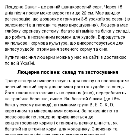
Люцерна Банат - це ранній швидкорослий сорт. Через 15
днів після посіву може виростати до 22 см. Має швидку
регенерацію, шо дозволяє отримати 3-5 урожаїв за сезон ( в
залежності від погоди та умов вирощування). Люцерна має
глибоку кореневу систему, багато вітамінів та білка у складі,
що робить її незамінним кормом для худоби. Вирощується,
як польова і кормова культура, що використовується для
випасу худоби, отримання зеленого корму та сіна.
Купити насіння люцерни можна у нас на сайті з доставкою
по всій Україні.
Люцерна посівна: склад та застосування
Траву люцерни використовують для посіву на пасовищах як
зелений свіжий корм для великої рогатої худоби та овець.
Його також заготовляють на сушіння (сіно), переробляють
на трав'яне борошно, силос. Він багатий білком (до 18%
білка у сухому вигляді), вітамінами групи В, Е, С, К, D,
каротином та мінеральними солями. За поживністю та
засвоюваністю люцерна прирівнюється до
концентрованих кормів і становить велику цінність, як
багатий на вітаміни корм, для молодняку. Значення та
застосування цієї культури в агропромисловості