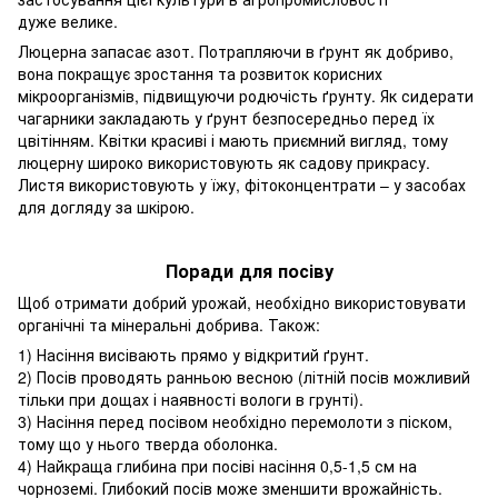
дуже велике.
Люцерна запасає азот. Потрапляючи в ґрунт як добриво,
вона покращує зростання та розвиток корисних
мікроорганізмів, підвищуючи родючість ґрунту. Як сидерати
чагарники закладають у ґрунт безпосередньо перед їх
цвітінням. Квітки красиві і мають приємний вигляд, тому
люцерну широко використовують як садову прикрасу.
Листя використовують у їжу, фітоконцентрати – у засобах
для догляду за шкірою.
Поради для посіву
Щоб отримати добрий урожай, необхідно використовувати
органічні та мінеральні добрива. Також:
1) Насіння висівають прямо у відкритий ґрунт.
2) Посів проводять ранньою весною (літній посів можливий
тільки при дощах і наявності вологи в грунті).
3) Насіння перед посівом необхідно перемолоти з піском,
тому що у нього тверда оболонка.
4) Найкраща глибина при посіві насіння 0,5-1,5 см на
чорноземі. Глибокий посів може зменшити врожайність.