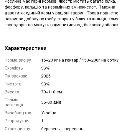
Рослина має гарні кормові якості: містить багато білка,
фосфору, кальцію та незамінних амінокислот. Її можна
давати як єдиний корм у раціоні тварин. Трава повністю
покриває добову потребу тварин у білку та кальції, тому
господарства можуть відмовитися від білкових добавок.
Характеристики
Норма висіву
15–20 кг на гектар / 150–200г на сотку
Схожість
96%
Рік врожаю
2025
Чистота
93%
Висота
70–110 см
Термін
55-60 днів
вегетації
Виробництво
Україна
Репродукція
1
Строк висіву
березень – вересень