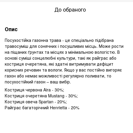
До обраного
Опис
Посухостійка газонна трава - це спеціально підібрана
травосуміш для сонячних і посушливих місць. Може рости
на піщаних ґрунтах та місцях з мінімальною вологістю. В
основі суміші сонцелюбні культури, такі як райграс або
костриця очеретяна, які здатні витримувати дефіцит
корисних речовин та вологи. Якщо у вас постійно вигоряє
газон або немає можливості регулярно поливати, то
посухостійкий газон – ваш вибір.
Костриця червона Aira - 30%;
Костриця очеретяна Mustang - 30%;
Костриця овеча Spartan - 20%;
Райграс багаторічний Henrietta - 20%