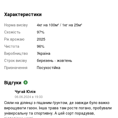
Характеристики
Норма висіву
4кг на 100м² / 1кг на 25м²
Схожість
97%
Рік врожаю
2025
Чистота
96%
Виробництво
Україна
Строк висіву
березень - жовтень
Призначення
Посухостійка
Відгуки
4
Чугай Юлія
06.06.2024 в 19:33
Сіяли на ділянці з піщаним ґрунтом, де завжди було важко
вирощувати газон. Інша трава там росте погано, пробували
універсальну та спортивну. А цей сорт порадував,