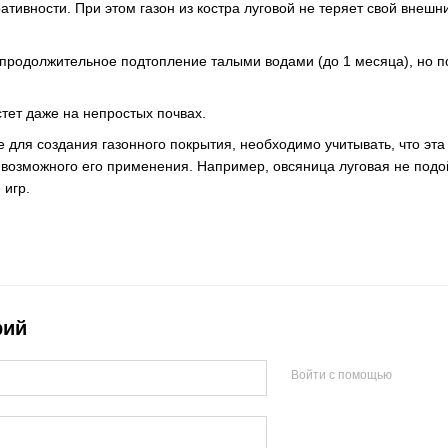
тивности. При этом газон из костра луговой не теряет свой внешни
родолжительное подтопление талыми водами (до 1 месяца), но под
тет даже на непростых почвах.
е для создания газонного покрытия, необходимо учитывать, что эта
возможного его применения. Например, овсяница луговая не подой
 игр.
рий
Войти с помощью