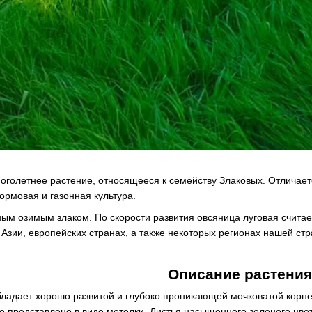
ноголетнее растение, относящееся к семейству Злаковых. Отличае
кормовая и газонная культура.
ным озимым злаком. По скорости развития овсяница луговая счита
 Азии, европейских странах, а также некоторых регионах нашей стр
Описание растения
бладает хорошо развитой и глубоко проникающей мочковатой корне
е представлено в виде метелки. Листья насыщенного зеленого цве