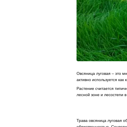
Овсяница луговая – это м
активно используется как 
Растение считается типич
лесной зоне и лесостепи в
Трава овсяница луговая о
облиственностью. Соцвети