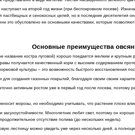
 наступает на второй год жизни (при беспокровном посеве). Изнач
я пастбищных и сенокосных целей, но в последние десятилетия он
ени это обусловлено ее основными качествами, которые позволяю
Основные преимущества овсян
ское название костра луговой) хорошо поедается мелким и крупным
 травы получается качественный корм с высоким содержанием проте
 кормовой культуры – это возможность быстрого восстановления по
 и для создания газонных покрытий, благодаря своим своим характ
аточно активным ростом уже в первый год после посева, поэтому 
еносит морозы, но необходимо учитывать, что растение плохо вли
и засухоустойчивости. Многолетник любит свет, поэтому он хорошо
продолжительное отсутствие полива (до нескольких недель).
рвую лестницу можно увидеть уже через несколько дней, а полноце