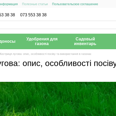
 информация
Полезные статьи
Пользовательское соглашение
53 38 38
073 553 38 38
Удобрения для
Садовый
доносы
газона
инвентарь
Костриця лугова: опис, особливості посіву та використання в газонах
гова: опис, особливості посів