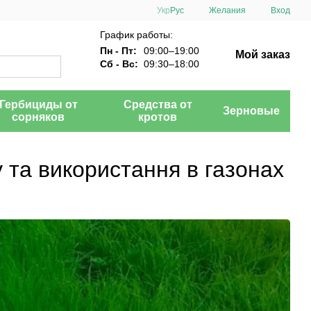
Укр
Рус
Желания
Вход
График работы:
Пн - Пт:
09:00–19:00
Мой заказ
Сб - Вс:
09:30–18:00
Гербициды от
Средства от
Зерновые
сорняков
кротов
у та використання в газонах