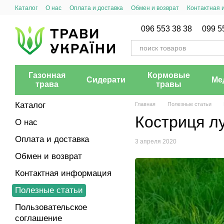
Перейти к основному контенту
Каталог
О нас
Оплата и доставка
Обмен и возврат
Контактная
096 553 38 38
099 5
Газонная
Кормовые
Сидерати
Ме
трава
травы
Каталог
Главная
Полезные статьи
Костриця лу
О нас
Оплата и доставка
3 апреля 2020
Обмен и возврат
Контактная информация
Полезные статьи
Пользовательское
соглашение