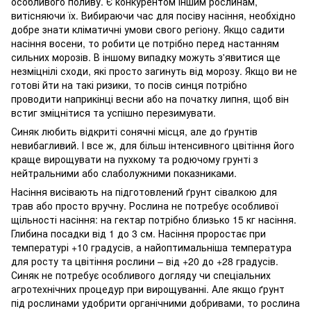
особливого поливу. Є конкурентом іншим рослинам,
витісняючи їх. Вибираючи час для посіву насіння, необхідно
добре знати кліматичні умови свого регіону. Якщо садити
насіння восени, то робити це потрібно перед настанням
сильних морозів. В іншому випадку можуть з'явитися ще
незміцнілі сходи, які просто загинуть від морозу. Якщо ви не
готові йти на такі ризики, то посів синця потрібно
проводити наприкінці весни або на початку липня, щоб він
встиг зміцнітися та успішно перезимувати.
Синяк любить відкриті сонячні місця, але до ґрунтів
невибагливий. І все ж, для більш інтенсивного цвітіння його
краще вирощувати на пухкому та родючому грунті з
нейтральними або слаболужними показниками.
Насіння висівають на підготовлений ґрунт сівалкою для
трав або просто вручну. Рослина не потребує особливої
щільності насіння: на гектар потрібно близько 15 кг насіння.
Глибина посадки від 1 до 3 см. Насіння проростає при
температурі +10 градусів, а найоптимальніша температура
для росту та цвітіння рослини – від +20 до +28 градусів.
Синяк не потребує особливого догляду чи спеціальних
агротехнічних процедур при вирощуванні. Але якщо ґрунт
під рослинами удобрити органічними добривами, то рослина