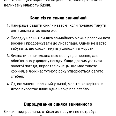
величезну кількість бджіл.
Коли сіяти синяк звичайний
Найкраще садити синяк навесні, коли починає танути
сніг і земля стає вологою.
Посадку насіння синяка звичайного можна розпочинати
восени і продовжувати до листопада. Однак не варто
забувати, що сходи гинуть у холоди та морози.
Висівати синяк можна всю весну і до червня, але
обов'язково у дощову погоду. Якщо дотримуватися
вологої погоди, виростає синець, що має товсте
коріння, з яких наступного року утворюється багато
стебел.
Однак синець, посіяний у липні, має тонке коріння, з
якого виростає лише одне неокріпле стебло.
Вирощування синяка звичайного
Синяк - вид рослини, стійкої до посухи і не потребує