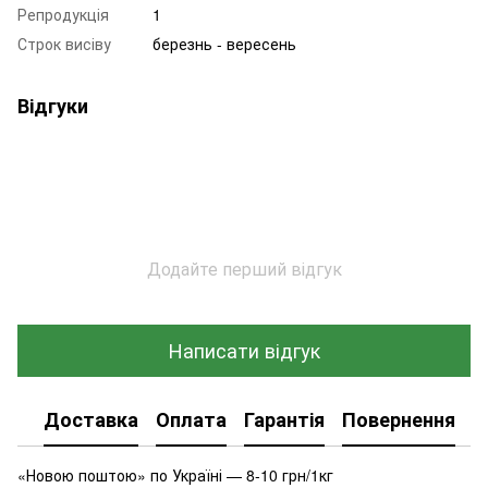
Репродукція
1
Строк висіву
березнь - вересень
Відгуки
Додайте перший відгук
Написати відгук
Доставка
Оплата
Гарантія
Повернення
К
«Новою поштою» по Україні — 8-10 грн/1кг