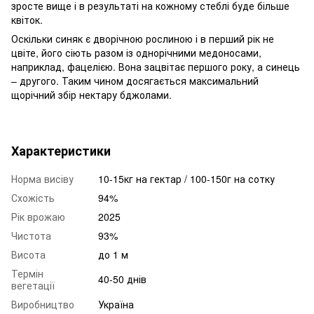
зросте вище і в результаті на кожному стеблі буде більше
квіток.
Оскільки синяк є дворічною рослиною і в перший рік не
цвіте, його сіють разом із однорічними медоносами,
наприклад, фацелією. Вона зацвітає першого року, а синець
– другого. Таким чином досягається максимальний
щорічний збір нектару бджолами.
Характеристики
Норма висіву
10-15кг на гектар / 100-150г на сотку
Схожість
94%
Рік врожаю
2025
Чистота
93%
Висота
до 1 м
Термін
40-50 днів
вегетації
Виробництво
Україна