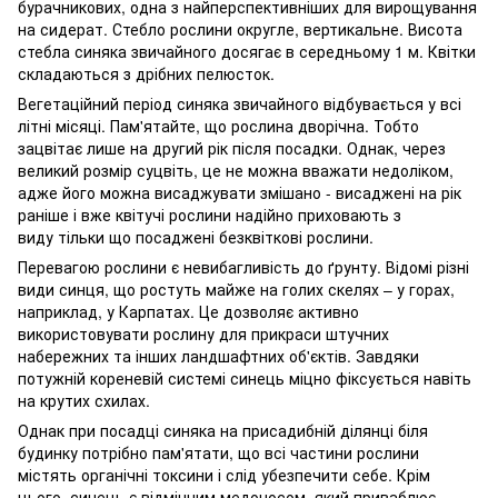
бурачникових, одна з найперспективніших для вирощування
на сидерат. Стебло рослини округле, вертикальне. Висота
стебла синяка звичайного досягає в середньому 1 м. Квітки
складаються з дрібних пелюсток.
Вегетаційний період синяка звичайного відбувається у всі
літні місяці. Пам'ятайте, що рослина дворічна. Тобто
зацвітає лише на другий рік після посадки. Однак, через
великий розмір суцвіть, це не можна вважати недоліком,
адже його можна висаджувати змішано - висаджені на рік
раніше і вже квітучі рослини надійно приховають з
виду тільки що посаджені безквіткові рослини.
Перевагою рослини є невибагливість до ґрунту. Відомі різні
види синця, що ростуть майже на голих скелях – у горах,
наприклад, у Карпатах. Це дозволяє активно
використовувати рослину для прикраси штучних
набережних та інших ландшафтних об'єктів. Завдяки
потужній кореневій системі синець міцно фіксується навіть
на крутих схилах.
Однак при посадці синяка на присадибній ділянці біля
будинку потрібно пам'ятати, що всі частини рослини
містять органічні токсини і слід убезпечити себе. Крім
цього, синець є відмінним медоносом, який приваблює