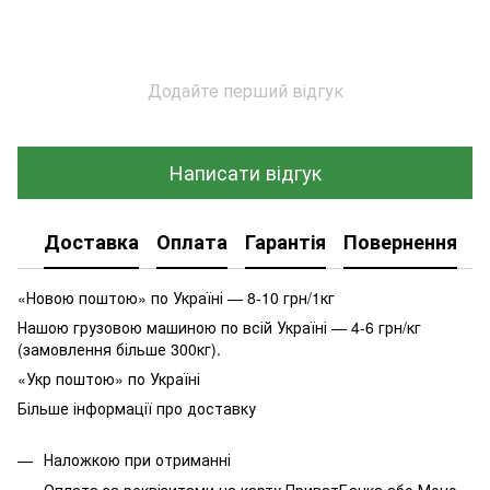
Додайте перший відгук
Написати відгук
Доставка
Оплата
Гарантія
Повернення
К
«Новою поштою» по Україні — 8-10 грн/1кг
Нашою грузовою машиною по всій Україні — 4-6 грн/кг
(замовлення більше 300кг).
«Укр поштою» по Україні
Більше інформації про доставку
Наложкою при отриманні
Оплата за реквізитами на карту ПриватБанка або Моно