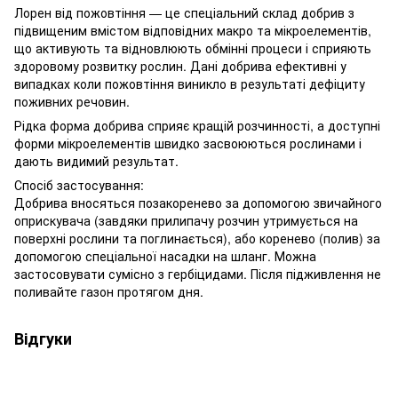
Лорен від пожовтіння — це спеціальний склад добрив з
підвищеним вмістом відповідних макро та мікроелементів,
що активують та відновлюють обмінні процеси і сприяють
здоровому розвитку рослин. Дані добрива ефективні у
випадках коли пожовтіння виникло в результаті дефіциту
поживних речовин.
Рідка форма добрива сприяє кращій розчинності, а доступні
форми мікроелементів швидко засвоюються рослинами і
дають видимий результат.
Спосіб застосування:
Добрива вносяться позакоренево за допомогою звичайного
оприскувача (завдяки прилипачу розчин утримується на
поверхні рослини та поглинається), або коренево (полив) за
допомогою спеціальної насадки на шланг. Можна
застосовувати сумісно з гербіцидами. Після підживлення не
поливайте газон протягом дня.
Відгуки