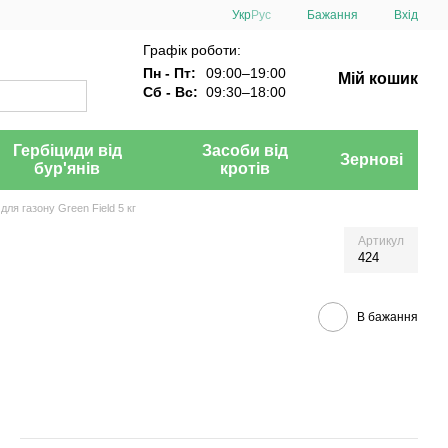
Укр
Рус
Бажання
Вхід
Графік роботи:
Пн - Пт:
09:00–19:00
Мій кошик
Сб - Вс:
09:30–18:00
Гербіциди від
Засоби від
Зернові
бур'янів
кротів
для газону Green Field 5 кг
Артикул
424
В бажання