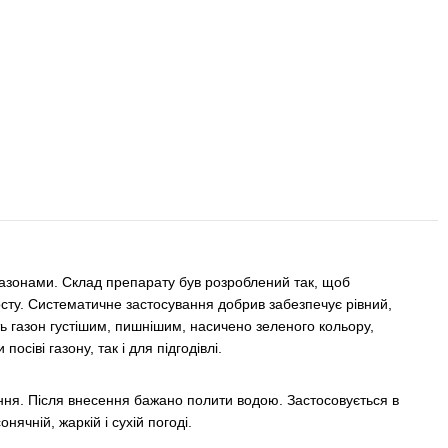
 газонами. Склад препарату був розроблений так, щоб
сту. Систематичне застосування добрив забезпечує рівний,
ть газон густішим, пишнішим, насичено зеленого кольору,
сіві газону, так і для підгодівлі.
ання. Після внесення бажано полити водою. Застосовується в
нячній, жаркій і сухій погоді.