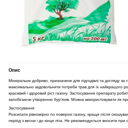
Опис
Мінеральне добриво, призначене для підгодівлі та догляду за
максимально задовольнити потреби трав для їх найкращого ро
красивий і здоровий ріст газону. Застосування препарату роби
запобігаючи утворенню бур'янів. Можна використовувати як при по
Застосування:
Розсипати рівномірно по поверхні газону, краще після скошув
період з весни і до кінця літа. Не рекомендується вносити при со