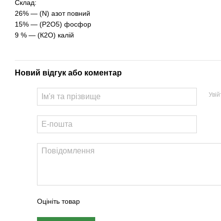
Склад:
26% — (N) азот повний
15% — (Р2О5) фосфор
9 % — (К2О) калій
Новий відгук або коментар
Уві
Оцініть товар