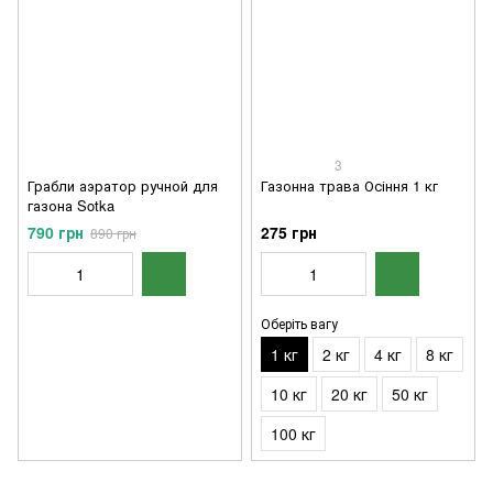
3
Грабли аэратор ручной для
Газонна трава Осіння 1 кг
газона Sotka
790 грн
275 грн
890 грн
Оберіть вагу
1 кг
2 кг
4 кг
8 кг
10 кг
20 кг
50 кг
100 кг