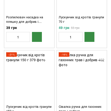
Розпилювач насадка на
Лускунчик від кротів гранули
пляшку для добрив і
70 г
гербіцидів
39 грн
49 грн
55 грн
−21%
−16%
Лускунчик від кротів гранули
Сівалка ручна для газонних
150 г
трав і добрив