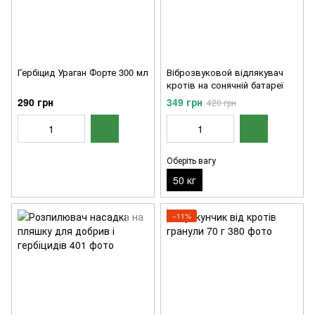
Гербіцид Ураган Форте 300 мл
Віброзвуковой відлякувач
кротів на сонячній батареї
290 грн
349 грн
420 грн
Оберіть вагу
50 кг
−11%