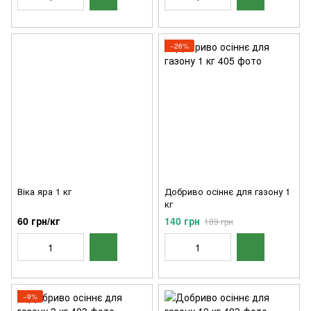
−26%
Віка яра 1 кг
Добриво осіннє для газону 1
кг
60 грн/кг
140 грн
189 грн
−9%