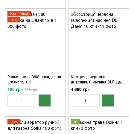
РОЗПРОДАЖ
−10%
Розпилювач 360° насадка на
Костриця червона
шланг 12 в 1
(вівсяниця) насіння DLF Данія
18 кг
190 грн
4 690 грн
210 грн
−11%
ХІТ